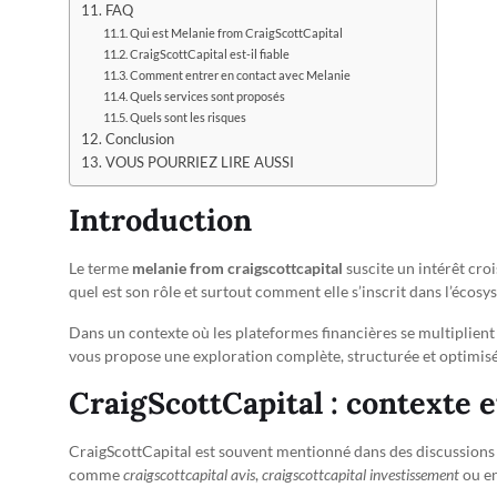
FAQ
Qui est Melanie from CraigScottCapital
CraigScottCapital est-il fiable
Comment entrer en contact avec Melanie
Quels services sont proposés
Quels sont les risques
Conclusion
VOUS POURRIEZ LIRE AUSSI
Introduction
Le terme
melanie from craigscottcapital
suscite un intérêt cro
quel est son rôle et surtout comment elle s’inscrit dans l’écosy
Dans un contexte où les plateformes financières se multiplient 
vous propose une exploration complète, structurée et optimisée
CraigScottCapital : contexte 
CraigScottCapital est souvent mentionné dans des discussions l
comme
craigscottcapital avis
,
craigscottcapital investissement
ou e