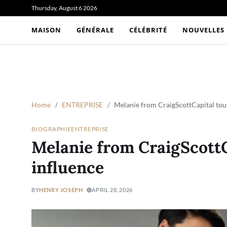
Thursday, August 6 2026
MAISON
GÉNÉRALE
CÉLÉBRITÉ
NOUVELLES
Home
ENTREPRISE
Melanie from CraigScottCapital tout
BIOGRAPHIE
ENTREPRISE
Melanie from CraigScottC
influence
BY
HENRY JOSEPH
APRIL 28, 2026