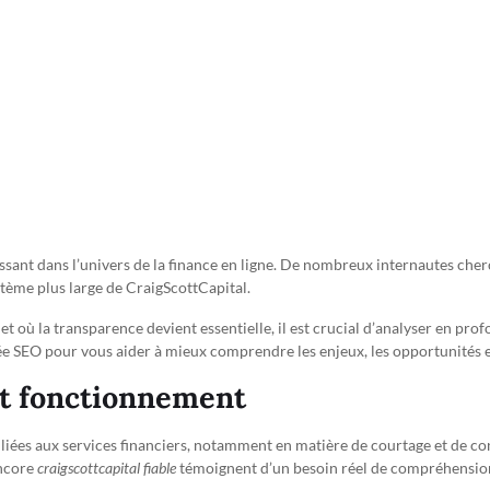
issant dans l’univers de la finance en ligne. De nombreux internautes ch
stème plus large de CraigScottCapital.
et où la transparence devient essentielle, il est crucial d’analyser en pr
 SEO pour vous aider à mieux comprendre les enjeux, les opportunités et 
et fonctionnement
iées aux services financiers, notamment en matière de courtage et de con
ncore
craigscottcapital fiable
témoignent d’un besoin réel de compréhensio