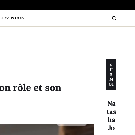
CTEZ-NOUS
S
U
R
M
n rôle et son
OI
Na
tas
ha
Jo