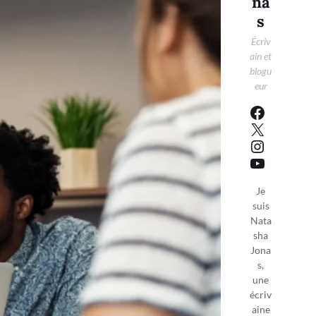
na
s
Écriv
ain et
blogu
eur
Je
suis
Nata
sha
Jona
s,
une
écriv
aine