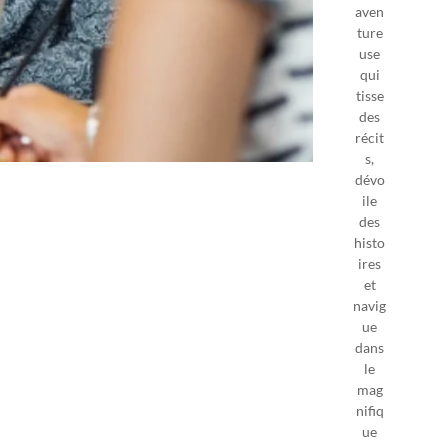
aven
ture
use
qui
tisse
des
récit
s,
dévo
ile
des
histo
ires
et
navig
ue
dans
le
mag
nifiq
ue