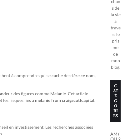
chao
s de
la vie
à
trave
rs le
pris
me
de
mon
blog.
erchent à comprendre qui se cache derrière ce nom,
C
AT
ofondeur des figures comme Melanie. Cet article
É
les risques liés à
melanie from craigscottcapital
.
G
O
RI
ES
seil en investissement. Les recherches associées
n.
AM
(
OU
2