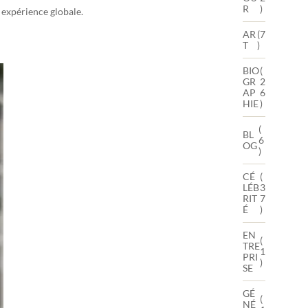
R
)
 expérience globale.
AR
(7
T
)
BIO
(
GR
2
AP
6
HIE
)
(
BL
6
OG
)
CÉ
(
LÉB
3
RIT
7
É
)
EN
(
TRE
1
PRI
)
SE
GÉ
(
NÉ