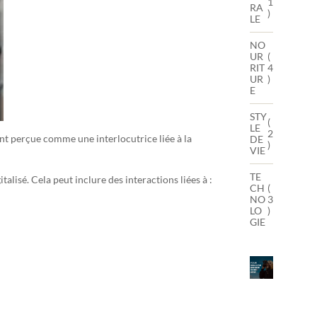
1
RA
)
LE
NO
UR
(
RIT
4
UR
)
E
STY
(
LE
2
ent perçue comme une interlocutrice liée à la
DE
)
VIE
TE
isé. Cela peut inclure des interactions liées à :
CH
(
NO
3
LO
)
GIE